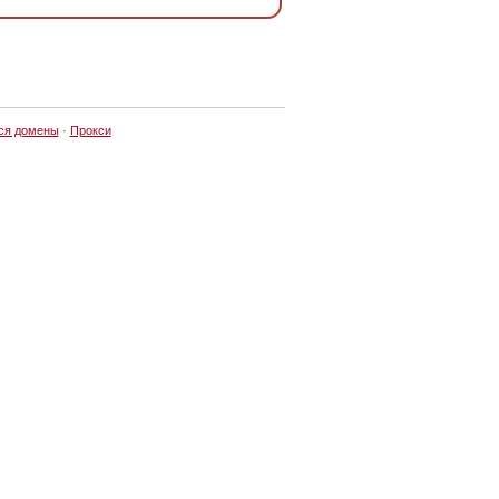
ся домены
·
Прокси