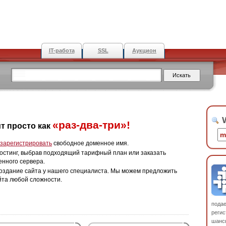
IT-работа
SSL
Аукцион
W
«раз-два-три»!
т просто как
зарегистрировать
свободное доменное имя.
остинг, выбрав подходящий тарифный план или заказать
енного сервера.
оздание сайта у нашего специалиста. Мы можем предложить
йта любой сложности.
пода
регис
шанс