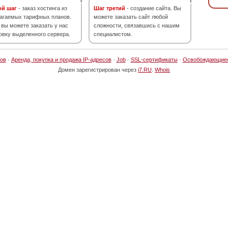
ой шаг
- заказ хостинга из
Шаг третий
- создание сайта. Вы
агаемых тарифных планов.
можете заказать сайт любой
 вы можете заказать у нас
сложности, связавшись с нашим
овку выделенного сервера.
специалистом.
ов
·
Аренда, покупка и продажа IP-адресов
·
Job
·
SSL-сертификаты
·
Освобождающие
Домен зарегистрирован через
i7.RU
.
Whois